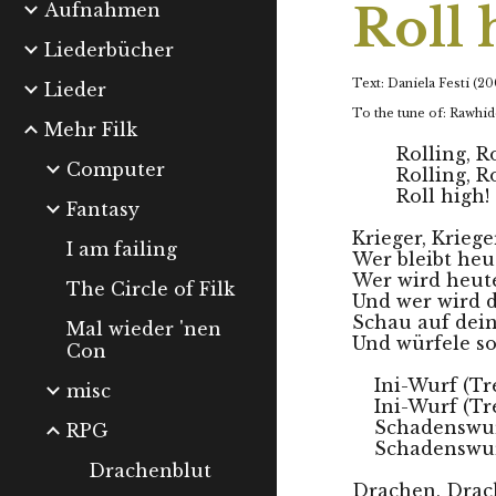
Roll 
Aufnahmen
Liederbücher
Text: Daniela Festi (2
Lieder
To the tune of: Rawhid
Mehr Filk
Rolling, Ro
Computer
Rolling, Ro
Roll high! 
Fantasy
Krieger, Krieger
I am failing
Wer bleibt heut
Wer wird heut
The Circle of Filk
Und wer wird d
Schau auf dein
Mal wieder 'nen
Und würfele so
Con
Ini-Wurf (Tr
misc
Ini-Wurf (Tr
Schadenswur
RPG
Schadenswurf
Drachenblut
Drachen, Drach