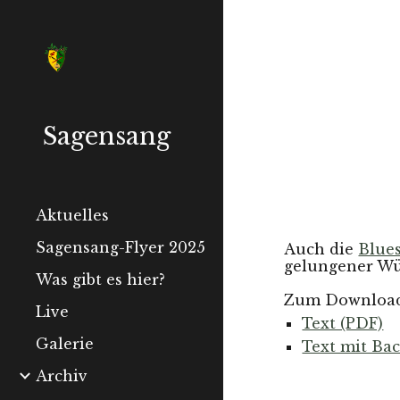
Sk
Sagensang
Aktuelles
Sagensang-Flyer 2025
Auch die
Blue
gelungener Wü
Was gibt es hier?
Zum Download 
Live
Text (PDF)
Galerie
Text mit Ba
Archiv