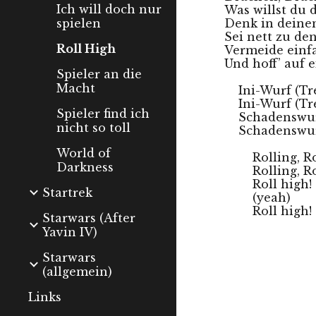
Ich will doch nur
Was willst du 
Denk in deinen
spielen
Sei nett zu de
Roll High
Vermeide einfa
Und hoff’ auf 
Spieler an die
Macht
Ini-Wurf (Tr
Ini-Wurf (Tr
Spieler find ich
Schadenswur
nicht so toll
Schadenswurf
World of
Rolling, Ro
Darkness
Rolling, Ro
Roll high! 
Startrek
(yeah) 
Roll high! 
Starwars (After
Yavin IV)
Starwars
(allgemein)
Links