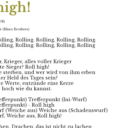
high! 
008)
e (Blues Brothers)
lling, Rolling. Rolling, Rolling, Rolling.
lling, Rolling. Rolling, Rolling, Rolling 
, Krieger, alles voller Krieger 
e Sieger? Roll high! 
e sterben, und wer wird von ihm erben
er Held des Tages sein? 
e Werte, entzünde eine Kerze
 hoch wie du kannst. 
efferpunkt) Trefferpunkt (Ini-Wurf) 
efferpunkt) - Roll high 
f (Weiche aus) Weiche aus (Schadenswurf) 
, Weiche aus, Roll high! 
en, Drachen, das ist nicht zu lachen