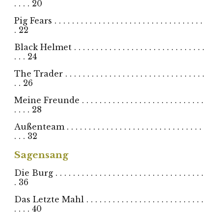
. . . . 20
Pig Fears . . . . . . . . . . . . . . . . . . . . . . . . . . . . . . . . . .
. 22
Black Helmet . . . . . . . . . . . . . . . . . . . . . . . . . . . . . .
. . . 24
The Trader . . . . . . . . . . . . . . . . . . . . . . . . . . . . . . . .
. . 26
Meine Freunde . . . . . . . . . . . . . . . . . . . . . . . . . . . .
. . . . 28
Außenteam . . . . . . . . . . . . . . . . . . . . . . . . . . . . . . .
. . . 32
Sagensang
Die Burg . . . . . . . . . . . . . . . . . . . . . . . . . . . . . . . . . .
. 36
Das Letzte Mahl . . . . . . . . . . . . . . . . . . . . . . . . . . .
. . . . 40