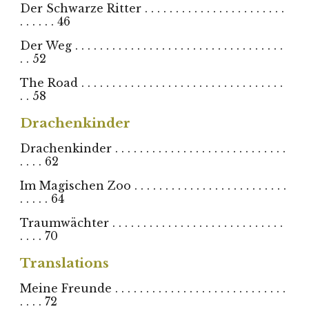
Der Schwarze Ritter . . . . . . . . . . . . . . . . . . . . . . .
. . . . . . 46
Der Weg . . . . . . . . . . . . . . . . . . . . . . . . . . . . . . . . . .
. . 52
The Road . . . . . . . . . . . . . . . . . . . . . . . . . . . . . . . . .
. . 58
Drachenkinder
Drachenkinder . . . . . . . . . . . . . . . . . . . . . . . . . . . .
. . . . 62
Im Magischen Zoo . . . . . . . . . . . . . . . . . . . . . . . . .
. . . . . 64
Traumwächter . . . . . . . . . . . . . . . . . . . . . . . . . . . .
. . . . 70
Translations
Meine Freunde . . . . . . . . . . . . . . . . . . . . . . . . . . . .
. . . . 72