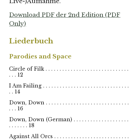
Live-)Aufnahme.
Download PDF der 2nd Edition (PDF
Only)
Liederbuch
Parodies and Space
Circle of Filk . . . . . . . . . . . . . . . . . . . . . . . . . . . . . .
. . . 12
I Am Failing . . . . . . . . . . . . . . . . . . . . . . . . . . . . . . .
. . 14
Down, Down . . . . . . . . . . . . . . . . . . . . . . . . . . . . . .
. . . 16
Down, Down (German) . . . . . . . . . . . . . . . . . . . .
. . . . . . . 18
Against All Orcs . . . . . . . . . . . . . . . . . . . . . . . . . . .