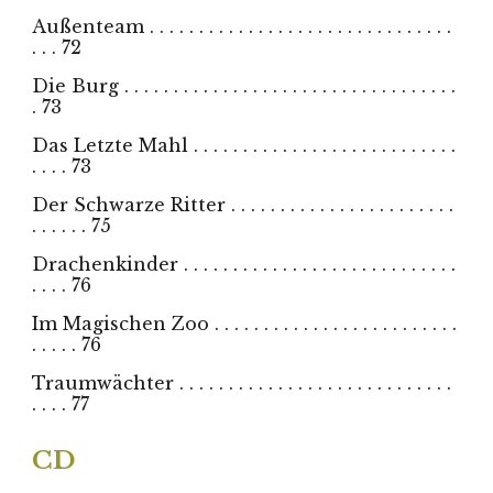
Außenteam . . . . . . . . . . . . . . . . . . . . . . . . . . . . . . .
. . . 72
Die Burg . . . . . . . . . . . . . . . . . . . . . . . . . . . . . . . . . .
. 73
Das Letzte Mahl . . . . . . . . . . . . . . . . . . . . . . . . . . .
. . . . 73
Der Schwarze Ritter . . . . . . . . . . . . . . . . . . . . . . .
. . . . . . 75
Drachenkinder . . . . . . . . . . . . . . . . . . . . . . . . . . . .
. . . . 76
Im Magischen Zoo . . . . . . . . . . . . . . . . . . . . . . . . .
. . . . . 76
Traumwächter . . . . . . . . . . . . . . . . . . . . . . . . . . . .
. . . . 77
CD